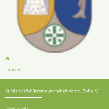
photo_camera
Instagram
St. Marien Schützenbruderschaft Verne 1748 e. V.
Sonnenwinkel 15