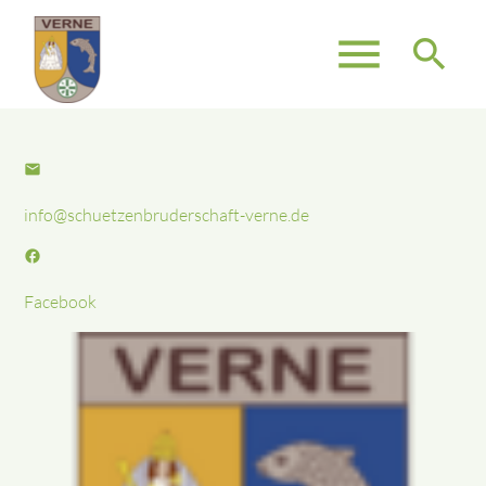
menu
search
Suchbegriffe
SUCHEN
email
info@schuetzenbruderschaft-verne.de
facebook
Facebook