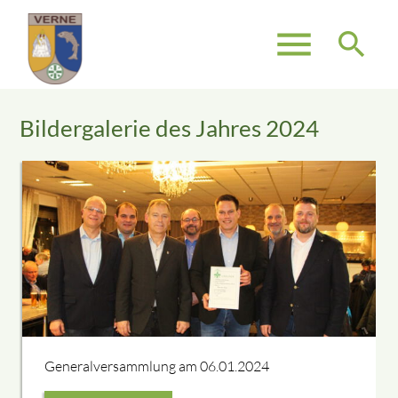
menu
search
Bildergalerie des Jahres 2024
Suchbegriffe
SUCHEN
Generalversammlung am 06.01.2024