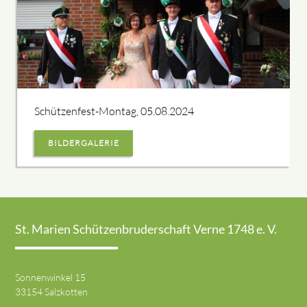
Schützenfest-Montag, 05.08.2024
BILDERGALERIE
St. Marien Schützenbruderschaft Verne 1748 e. V.
Sonnenwinkel 15
33154 Salzkotten