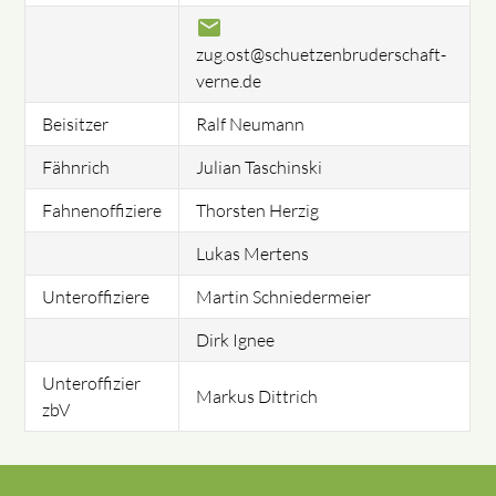
mail
zug.ost@schuetzenbruderschaft-
verne.de
Beisitzer
Ralf Neumann
Fähnrich
Julian Taschinski
Fahnenoffiziere
Thorsten Herzig
Lukas Mertens
Unteroffiziere
Martin Schniedermeier
Dirk Ignee
Unteroffizier
Markus Dittrich
zbV