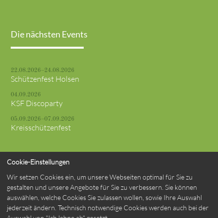
Die nächsten Events
22.08.2026–24.08.2026
Schützenfest Holsen
04.09.2026
KSF Discoparty
05.09.2026–07.09.2026
Kreisschützenfest
Cookie-Einstellungen
Wir setzen Cookies ein, um unsere Webseiten optimal für Sie zu
© St. Marien Schützenbruderschaft Verne 1748 e. V.
gestalten und unsere Angebote für Sie zu verbessern. Sie können
auswählen, welche Cookies Sie zulassen wollen, sowie Ihre Auswahl
jederzeit ändern. Technisch notwendige Cookies werden auch bei der
Impressum
Datenschutzerklärung
Kontakt
Auswahl von "Ich lehne ab" gesetzt.