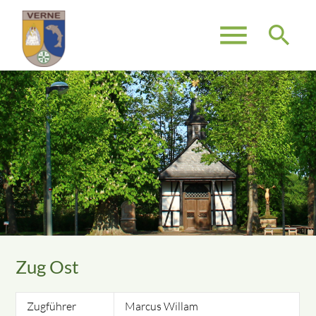
menu
search
Suchbegriffe
SUCHEN
Zug Ost
Zugführer
Marcus Willam