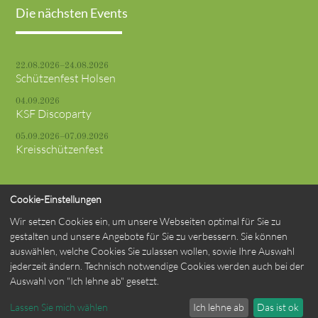
Die nächsten Events
22.08.2026–24.08.2026
Schützenfest Holsen
04.09.2026
KSF Discoparty
05.09.2026–07.09.2026
Kreisschützenfest
Cookie-Einstellungen
Wir setzen Cookies ein, um unsere Webseiten optimal für Sie zu
© St. Marien Schützenbruderschaft Verne 1748 e. V.
gestalten und unsere Angebote für Sie zu verbessern. Sie können
auswählen, welche Cookies Sie zulassen wollen, sowie Ihre Auswahl
jederzeit ändern. Technisch notwendige Cookies werden auch bei der
Impressum
Datenschutzerklärung
Kontakt
Auswahl von "Ich lehne ab" gesetzt.
powered by
contao-themes.net
Lassen Sie mich wählen
Ich lehne ab
Das ist ok