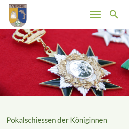
menu
search
Suchbegriffe
SUCHEN
Pokalschiessen der Königinnen